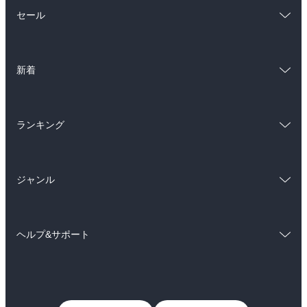
総合
コミック
セール
ラノベ
小説
総合
コミック
雑誌・グラビア
ビジネス・実用
新着
ラノベ
小説
BL・TL
総合
コミック
雑誌・グラビア
ビジネス・実用
ランキング
ラノベ
小説
BL・TL
総合
コミック
雑誌・グラビア
ビジネス・実用
ジャンル
ラノベ
小説
BL・TL
コミック
男性コミック
雑誌・グラビア
ビジネス・実用
ヘルプ&サポート
女性コミック
コミック誌
BL・TL
初めての方へ
ヘルプ
ライトノベル
男子向けラノベ