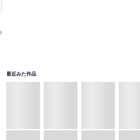
円
最近みた作品