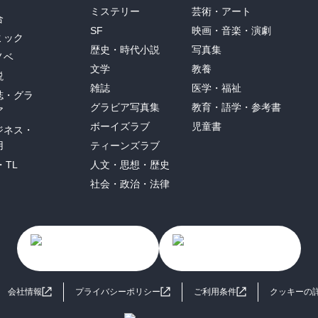
ミステリー
芸術・アート
合
SF
映画・音楽・演劇
ミック
歴史・時代小説
写真集
ノベ
文学
教養
説
雑誌
医学・福祉
誌・グラ
グラビア写真集
教育・語学・参考書
ア
ボーイズラブ
児童書
ジネス・
用
ティーンズラブ
・TL
人文・思想・歴史
社会・政治・法律
会社情報
プライバシーポリシー
ご利用条件
クッキーの