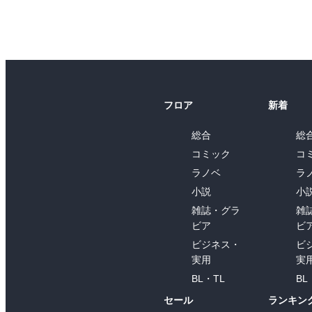
フロア
新着
総合
総
コミック
コ
ラノベ
ラ
小説
小
雑誌・グラ
雑
ビア
ビ
ビジネス・
ビ
実用
実
BL・TL
BL
セール
ランキン