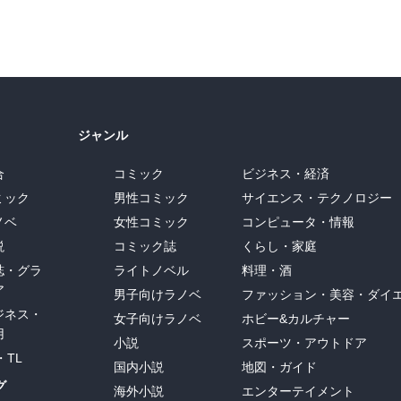
ジャンル
合
コミック
ビジネス・経済
ミック
男性コミック
サイエンス・テクノロジー
ノベ
女性コミック
コンピュータ・情報
説
コミック誌
くらし・家庭
誌・グラ
ライトノベル
料理・酒
ア
男子向けラノベ
ファッション・美容・ダイ
ジネス・
女子向けラノベ
ホビー&カルチャー
用
小説
スポーツ・アウトドア
・TL
国内小説
地図・ガイド
グ
海外小説
エンターテイメント