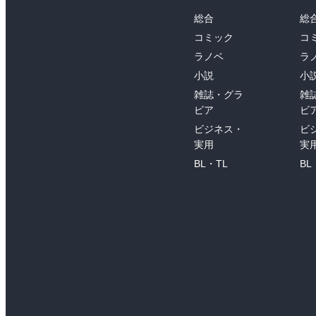
総合
総
コミック
コ
ラノベ
ラ
小説
小
雑誌・グラ
雑
ビア
ビ
ビジネス・
ビ
実用
実
BL・TL
BL