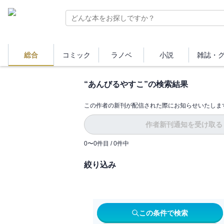
総合
コミック
ラノベ
小説
雑誌・
“
あんびるやすこ
”の検索結果
この作者の新刊が配信された際にお知らせいたしま
作者新刊通知を受け取る
0
〜
0
件目 /
0
件中
絞り込み
この条件で検索