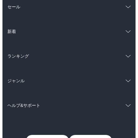
総合
コミック
セール
ラノベ
小説
総合
コミック
雑誌・グラビア
ビジネス・実用
新着
ラノベ
小説
BL・TL
総合
コミック
雑誌・グラビア
ビジネス・実用
ランキング
ラノベ
小説
BL・TL
総合
コミック
雑誌・グラビア
ビジネス・実用
ジャンル
ラノベ
小説
BL・TL
コミック
男性コミック
雑誌・グラビア
ビジネス・実用
ヘルプ&サポート
女性コミック
コミック誌
BL・TL
初めての方へ
ヘルプ
ライトノベル
男子向けラノベ