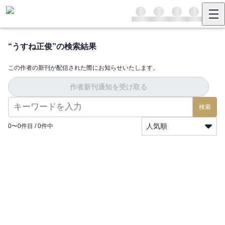
“
うすね正俊
”の検索結果
この作者の新刊が配信された際にお知らせいたします。
作者新刊通知を受け取る
検索
人気順
0
〜
0
件目 /
0
件中