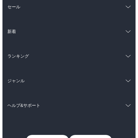
総合
コミック
セール
ラノベ
小説
総合
コミック
雑誌・グラビア
ビジネス・実用
新着
ラノベ
小説
BL・TL
総合
コミック
雑誌・グラビア
ビジネス・実用
ランキング
ラノベ
小説
BL・TL
総合
コミック
雑誌・グラビア
ビジネス・実用
ジャンル
ラノベ
小説
BL・TL
コミック
男性コミック
雑誌・グラビア
ビジネス・実用
ヘルプ&サポート
女性コミック
コミック誌
BL・TL
初めての方へ
ヘルプ
ライトノベル
男子向けラノベ