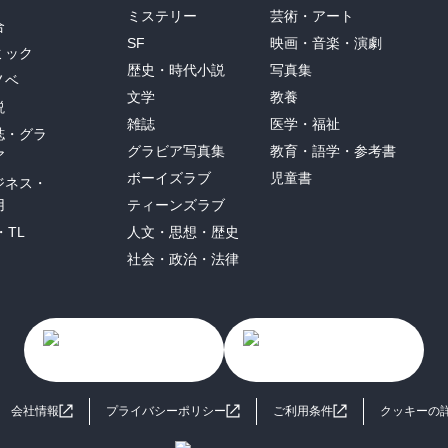
ミステリー
芸術・アート
合
SF
映画・音楽・演劇
ミック
歴史・時代小説
写真集
ノベ
文学
教養
説
雑誌
医学・福祉
誌・グラ
グラビア写真集
教育・語学・参考書
ア
ボーイズラブ
児童書
ジネス・
用
ティーンズラブ
・TL
人文・思想・歴史
社会・政治・法律
会社情報
プライバシーポリシー
ご利用条件
クッキーの