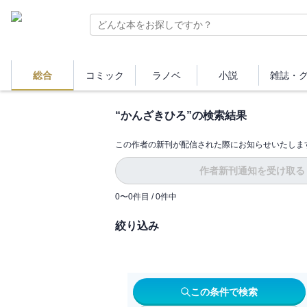
総合
コミック
ラノベ
小説
雑誌・
“
かんざきひろ
”の検索結果
この作者の新刊が配信された際にお知らせいたしま
作者新刊通知を受け取る
0
〜
0
件目 /
0
件中
絞り込み
この条件で検索