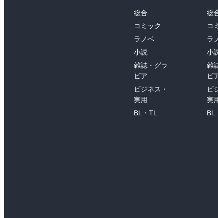
総合
総
コミック
コ
ラノベ
ラ
小説
小
雑誌・グラ
雑
ビア
ビ
ビジネス・
ビ
実用
実
BL・TL
BL