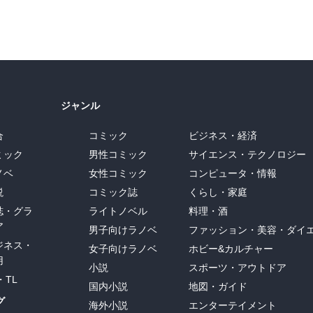
ジャンル
合
コミック
ビジネス・経済
ミック
男性コミック
サイエンス・テクノロジー
ノベ
女性コミック
コンピュータ・情報
説
コミック誌
くらし・家庭
誌・グラ
ライトノベル
料理・酒
ア
男子向けラノベ
ファッション・美容・ダイ
ジネス・
女子向けラノベ
ホビー&カルチャー
用
小説
スポーツ・アウトドア
・TL
国内小説
地図・ガイド
グ
海外小説
エンターテイメント