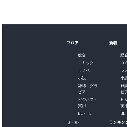
フロア
新着
総合
総
コミック
コ
ラノベ
ラ
小説
小
雑誌・グラ
雑
ビア
ビ
ビジネス・
ビ
実用
実
BL・TL
BL
セール
ランキン