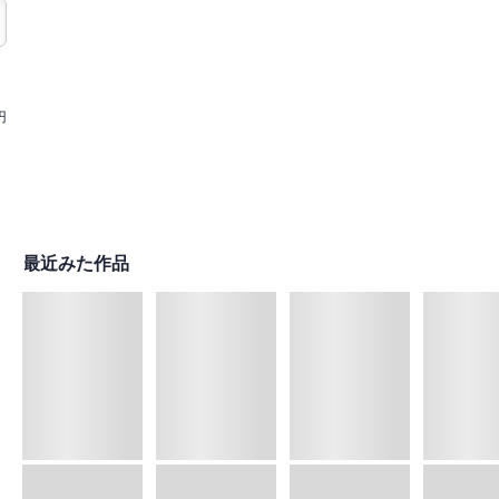
円
最近みた作品