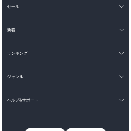
総合
コミック
セール
ラノベ
小説
総合
コミック
雑誌・グラビア
ビジネス・実用
新着
ラノベ
小説
BL・TL
総合
コミック
雑誌・グラビア
ビジネス・実用
ランキング
ラノベ
小説
BL・TL
総合
コミック
雑誌・グラビア
ビジネス・実用
ジャンル
ラノベ
小説
BL・TL
コミック
男性コミック
雑誌・グラビア
ビジネス・実用
ヘルプ&サポート
女性コミック
コミック誌
BL・TL
初めての方へ
ヘルプ
ライトノベル
男子向けラノベ