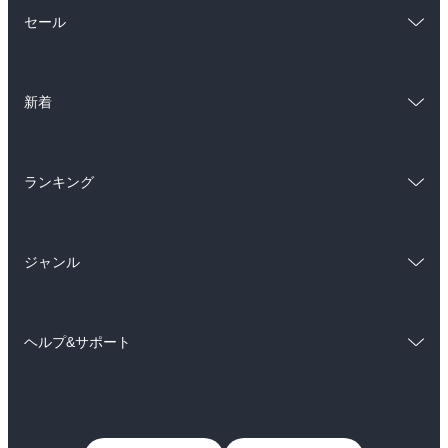
総合
コミック
セール
ラノベ
小説
総合
コミック
雑誌・グラビア
ビジネス・実用
新着
ラノベ
小説
BL・TL
総合
コミック
雑誌・グラビア
ビジネス・実用
ランキング
ラノベ
小説
BL・TL
総合
コミック
雑誌・グラビア
ビジネス・実用
ジャンル
ラノベ
小説
BL・TL
コミック
男性コミック
雑誌・グラビア
ビジネス・実用
ヘルプ&サポート
女性コミック
コミック誌
BL・TL
初めての方へ
ヘルプ
ライトノベル
男子向けラノベ