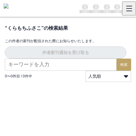
“
くらもちふさこ
”の検索結果
この作者の新刊が配信された際にお知らせいたします。
作者新刊通知を受け取る
検索
人気順
0
〜
0
件目 /
0
件中