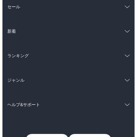
総合
コミック
セール
ラノベ
小説
総合
コミック
雑誌・グラビア
ビジネス・実用
新着
ラノベ
小説
BL・TL
総合
コミック
雑誌・グラビア
ビジネス・実用
ランキング
ラノベ
小説
BL・TL
総合
コミック
雑誌・グラビア
ビジネス・実用
ジャンル
ラノベ
小説
BL・TL
コミック
男性コミック
雑誌・グラビア
ビジネス・実用
ヘルプ&サポート
女性コミック
コミック誌
BL・TL
初めての方へ
ヘルプ
ライトノベル
男子向けラノベ