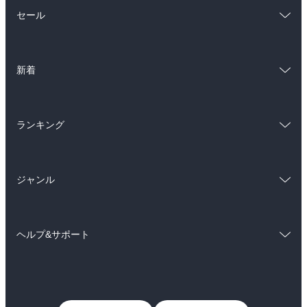
総合
コミック
セール
ラノベ
小説
総合
コミック
雑誌・グラビア
ビジネス・実用
新着
ラノベ
小説
BL・TL
総合
コミック
雑誌・グラビア
ビジネス・実用
ランキング
ラノベ
小説
BL・TL
総合
コミック
雑誌・グラビア
ビジネス・実用
ジャンル
ラノベ
小説
BL・TL
コミック
男性コミック
雑誌・グラビア
ビジネス・実用
ヘルプ&サポート
女性コミック
コミック誌
BL・TL
初めての方へ
ヘルプ
ライトノベル
男子向けラノベ