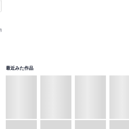
円
最近みた作品