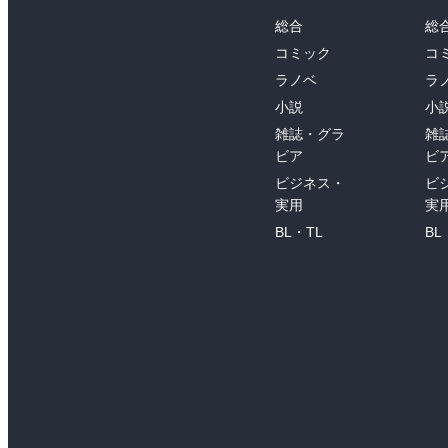
総合
総
コミック
コ
ラノベ
ラ
小説
小
雑誌・グラ
雑
ビア
ビ
ビジネス・
ビ
実用
実
BL・TL
BL