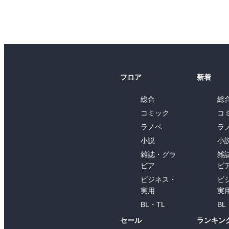
フロア
新着
総合
総
コミック
コ
ラノベ
ラ
小説
小
雑誌・グラ
雑
ビア
ビ
ビジネス・
ビ
実用
実
BL・TL
BL
セール
ランキン