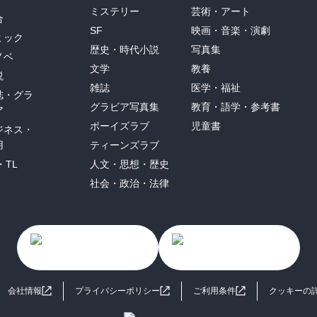
ミステリー
芸術・アート
合
SF
映画・音楽・演劇
ミック
歴史・時代小説
写真集
ノベ
文学
教養
説
雑誌
医学・福祉
誌・グラ
グラビア写真集
教育・語学・参考書
ア
ボーイズラブ
児童書
ジネス・
用
ティーンズラブ
・TL
人文・思想・歴史
社会・政治・法律
会社情報
プライバシーポリシー
ご利用条件
クッキーの