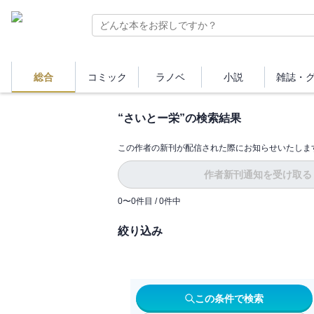
総合
コミック
ラノベ
小説
雑誌・
“
さいとー栄
”の検索結果
この作者の新刊が配信された際にお知らせいたしま
作者新刊通知を受け取る
0
〜
0
件目 /
0
件中
絞り込み
この条件で検索