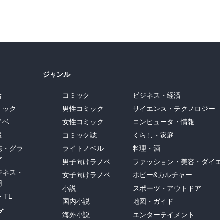
ジャンル
合
コミック
ビジネス・経済
ミック
男性コミック
サイエンス・テクノロジー
ノベ
女性コミック
コンピュータ・情報
説
コミック誌
くらし・家庭
誌・グラ
ライトノベル
料理・酒
ア
男子向けラノベ
ファッション・美容・ダイ
ジネス・
女子向けラノベ
ホビー&カルチャー
用
小説
スポーツ・アウトドア
・TL
国内小説
地図・ガイド
グ
海外小説
エンターテイメント