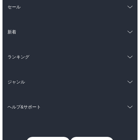
総合
コミック
セール
ラノベ
小説
総合
コミック
雑誌・グラビア
ビジネス・実用
新着
ラノベ
小説
BL・TL
総合
コミック
雑誌・グラビア
ビジネス・実用
ランキング
ラノベ
小説
BL・TL
総合
コミック
雑誌・グラビア
ビジネス・実用
ジャンル
ラノベ
小説
BL・TL
コミック
男性コミック
雑誌・グラビア
ビジネス・実用
ヘルプ&サポート
女性コミック
コミック誌
BL・TL
初めての方へ
ヘルプ
ライトノベル
男子向けラノベ