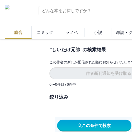
総合
コミック
ラノベ
小説
雑誌・
“
しいたけ元帥
”の検索結果
この作者の新刊が配信された際にお知らせいたしま
作者新刊通知を受け取る
0
〜
0
件目 /
0
件中
絞り込み
この条件で検索