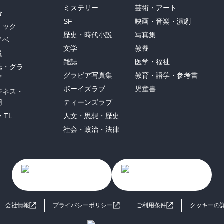
ミステリー
芸術・アート
合
SF
映画・音楽・演劇
ミック
歴史・時代小説
写真集
ノベ
文学
教養
説
雑誌
医学・福祉
誌・グラ
グラビア写真集
教育・語学・参考書
ア
ボーイズラブ
児童書
ジネス・
用
ティーンズラブ
・TL
人文・思想・歴史
社会・政治・法律
会社情報
プライバシーポリシー
ご利用条件
クッキーの