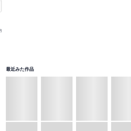
円
最近みた作品