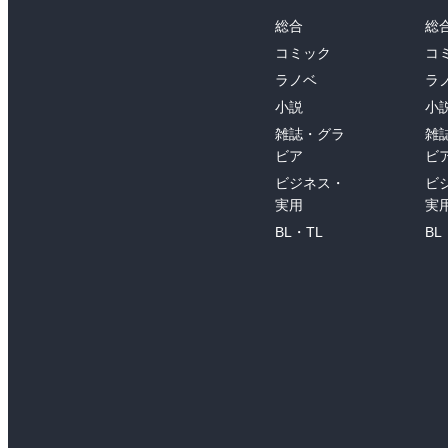
総合
総
コミック
コ
ラノベ
ラ
小説
小
雑誌・グラ
雑
ビア
ビ
ビジネス・
ビ
実用
実
BL・TL
BL