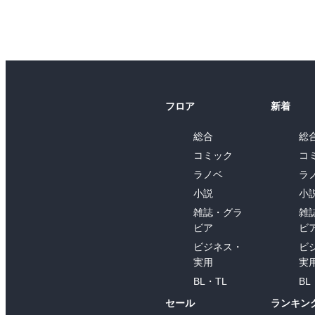
フロア
新着
総合
総
コミック
コ
ラノベ
ラ
小説
小
雑誌・グラ
雑
ビア
ビ
ビジネス・
ビ
実用
実
BL・TL
BL
セール
ランキン