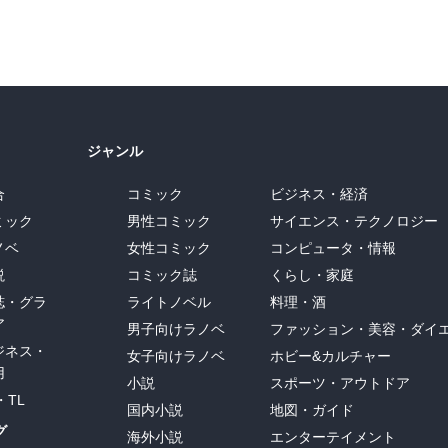
ジャンル
合
コミック
ビジネス・経済
ミック
男性コミック
サイエンス・テクノロジー
ノベ
女性コミック
コンピュータ・情報
説
コミック誌
くらし・家庭
誌・グラ
ライトノベル
料理・酒
ア
男子向けラノベ
ファッション・美容・ダイ
ジネス・
女子向けラノベ
ホビー&カルチャー
用
小説
スポーツ・アウトドア
・TL
国内小説
地図・ガイド
グ
海外小説
エンターテイメント