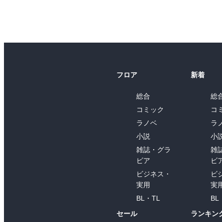
フロア
新着
総合
総
コミック
コ
ラノベ
ラ
小説
小
雑誌・グラ
雑
ビア
ビ
ビジネス・
ビ
実用
実
BL・TL
BL
セール
ランキン