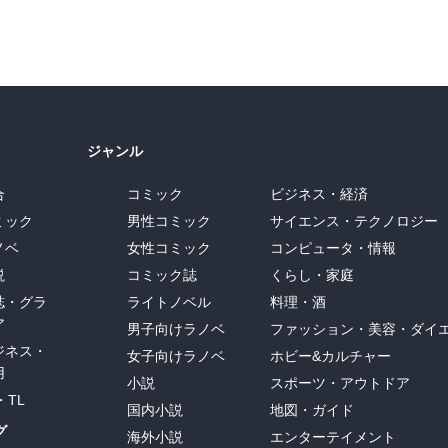
ジャンル
合
コミック
ビジネス・経済
ミック
男性コミック
サイエンス・テクノロジー
ノベ
女性コミック
コンピュータ・情報
説
コミック誌
くらし・家庭
誌・グラ
ライトノベル
料理・酒
ア
男子向けラノベ
ファッション・美容・ダイ
ジネス・
女子向けラノベ
ホビー&カルチャー
用
小説
スポーツ・アウトドア
・TL
国内小説
地図・ガイド
グ
海外小説
エンターテイメント