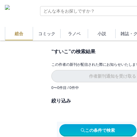
総合
コミック
ラノベ
小説
雑誌・
“
すいこ
”の検索結果
この作者の新刊が配信された際にお知らせいたしま
作者新刊通知を受け取る
0
〜
0
件目 /
0
件中
絞り込み
この条件で検索