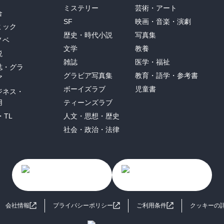
ミステリー
芸術・アート
合
SF
映画・音楽・演劇
ミック
歴史・時代小説
写真集
ノベ
文学
教養
説
雑誌
医学・福祉
誌・グラ
グラビア写真集
教育・語学・参考書
ア
ボーイズラブ
児童書
ジネス・
用
ティーンズラブ
・TL
人文・思想・歴史
社会・政治・法律
会社情報
プライバシーポリシー
ご利用条件
クッキーの