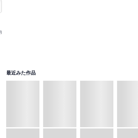
円
最近みた作品