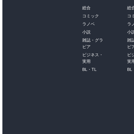
総合
総
コミック
コ
ラノベ
ラ
小説
小
雑誌・グラ
雑
ビア
ビ
ビジネス・
ビ
実用
実
BL・TL
BL