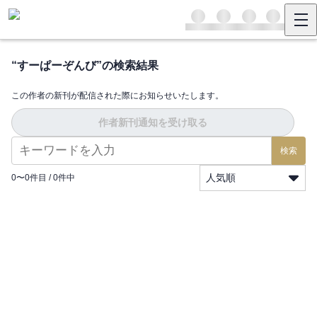
“
すーぱーぞんび
”の検索結果
この作者の新刊が配信された際にお知らせいたします。
作者新刊通知を受け取る
検索
人気順
0
〜
0
件目 /
0
件中