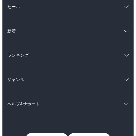
総合
コミック
セール
ラノベ
小説
総合
コミック
雑誌・グラビア
ビジネス・実用
新着
ラノベ
小説
BL・TL
総合
コミック
雑誌・グラビア
ビジネス・実用
ランキング
ラノベ
小説
BL・TL
総合
コミック
雑誌・グラビア
ビジネス・実用
ジャンル
ラノベ
小説
BL・TL
コミック
男性コミック
雑誌・グラビア
ビジネス・実用
ヘルプ&サポート
女性コミック
コミック誌
BL・TL
初めての方へ
ヘルプ
ライトノベル
男子向けラノベ