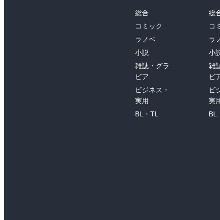
総合
総
コミック
コ
ラノベ
ラ
小説
小
雑誌・グラ
雑
ビア
ビ
ビジネス・
ビ
実用
実
BL・TL
BL