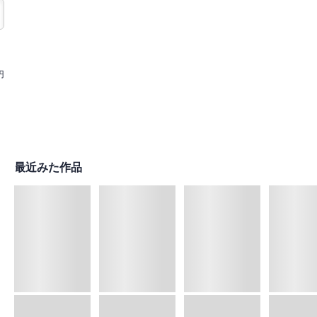
円
最近みた作品