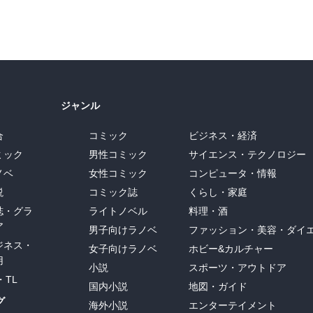
ジャンル
合
コミック
ビジネス・経済
ミック
男性コミック
サイエンス・テクノロジー
ノベ
女性コミック
コンピュータ・情報
説
コミック誌
くらし・家庭
誌・グラ
ライトノベル
料理・酒
ア
男子向けラノベ
ファッション・美容・ダイ
ジネス・
女子向けラノベ
ホビー&カルチャー
用
小説
スポーツ・アウトドア
・TL
国内小説
地図・ガイド
グ
海外小説
エンターテイメント