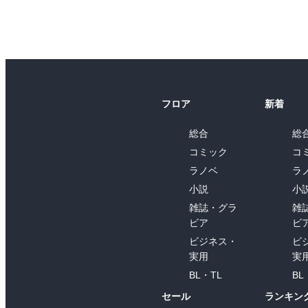
フロア
新着
総合
総
コミック
コ
ラノベ
ラ
小説
小
雑誌・グラ
雑
ビア
ビ
ビジネス・
ビ
実用
実
BL・TL
BL
セール
ランキン