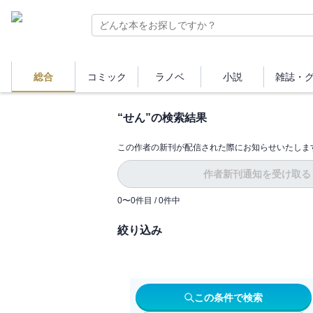
総合
コミック
ラノベ
小説
雑誌・
“
せん
”の検索結果
この作者の新刊が配信された際にお知らせいたしま
作者新刊通知を受け取る
0
〜
0
件目 /
0
件中
絞り込み
この条件で検索