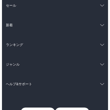
総合
コミック
セール
ラノベ
小説
総合
コミック
雑誌・グラビア
ビジネス・実用
新着
ラノベ
小説
BL・TL
総合
コミック
雑誌・グラビア
ビジネス・実用
ランキング
ラノベ
小説
BL・TL
総合
コミック
雑誌・グラビア
ビジネス・実用
ジャンル
ラノベ
小説
BL・TL
コミック
男性コミック
雑誌・グラビア
ビジネス・実用
ヘルプ&サポート
女性コミック
コミック誌
BL・TL
初めての方へ
ヘルプ
ライトノベル
男子向けラノベ