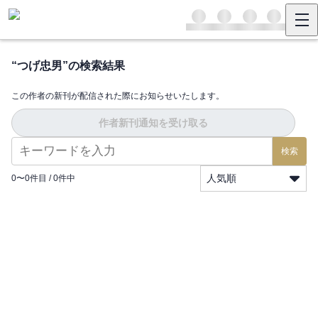
“
つげ忠男
”の検索結果
この作者の新刊が配信された際にお知らせいたします。
作者新刊通知を受け取る
検索
人気順
0
〜
0
件目 /
0
件中