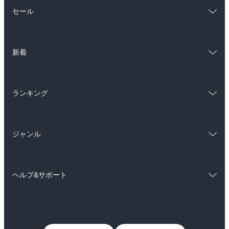
総合
コミック
セール
ラノベ
小説
総合
コミック
雑誌・グラビア
ビジネス・実用
新着
ラノベ
小説
BL・TL
総合
コミック
雑誌・グラビア
ビジネス・実用
ランキング
ラノベ
小説
BL・TL
総合
コミック
雑誌・グラビア
ビジネス・実用
ジャンル
ラノベ
小説
BL・TL
コミック
男性コミック
雑誌・グラビア
ビジネス・実用
ヘルプ&サポート
女性コミック
コミック誌
BL・TL
初めての方へ
ヘルプ
ライトノベル
男子向けラノベ