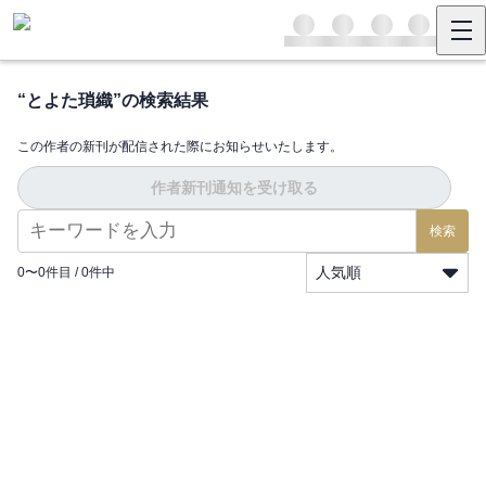
“
とよた瑣織
”の検索結果
この作者の新刊が配信された際にお知らせいたします。
作者新刊通知を受け取る
検索
人気順
0
〜
0
件目 /
0
件中