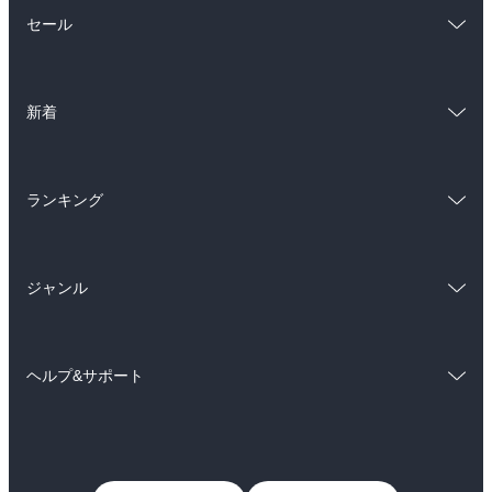
総合
コミック
セール
ラノベ
小説
総合
コミック
雑誌・グラビア
ビジネス・実用
新着
ラノベ
小説
BL・TL
総合
コミック
雑誌・グラビア
ビジネス・実用
ランキング
ラノベ
小説
BL・TL
総合
コミック
雑誌・グラビア
ビジネス・実用
ジャンル
ラノベ
小説
BL・TL
コミック
男性コミック
雑誌・グラビア
ビジネス・実用
ヘルプ&サポート
女性コミック
コミック誌
BL・TL
初めての方へ
ヘルプ
ライトノベル
男子向けラノベ