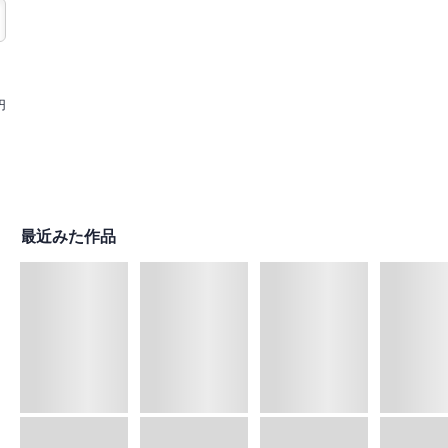
円
最近みた作品