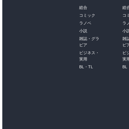
総合
総
コミック
コ
ラノベ
ラ
小説
小
雑誌・グラ
雑
ビア
ビ
ビジネス・
ビ
実用
実
BL・TL
BL