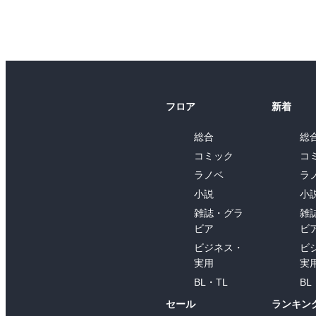
フロア
新着
総合
総
コミック
コ
ラノベ
ラ
小説
小
雑誌・グラ
雑
ビア
ビ
ビジネス・
ビ
実用
実
BL・TL
BL
セール
ランキン