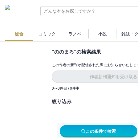
総合
コミック
ラノベ
小説
雑誌・
“
ののまろ
”の検索結果
この作者の新刊が配信された際にお知らせいたしま
作者新刊通知を受け取る
0
〜
0
件目 /
0
件中
絞り込み
この条件で検索