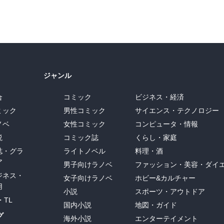
ジャンル
合
コミック
ビジネス・経済
ミック
男性コミック
サイエンス・テクノロジー
ノベ
女性コミック
コンピュータ・情報
説
コミック誌
くらし・家庭
誌・グラ
ライトノベル
料理・酒
ア
男子向けラノベ
ファッション・美容・ダイ
ジネス・
女子向けラノベ
ホビー&カルチャー
用
小説
スポーツ・アウトドア
・TL
国内小説
地図・ガイド
グ
海外小説
エンターテイメント