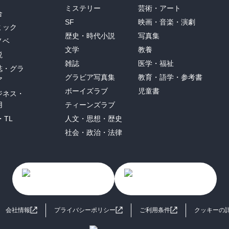
ミステリー
芸術・アート
合
SF
映画・音楽・演劇
ミック
歴史・時代小説
写真集
ノベ
文学
教養
説
雑誌
医学・福祉
誌・グラ
グラビア写真集
教育・語学・参考書
ア
ボーイズラブ
児童書
ジネス・
用
ティーンズラブ
・TL
人文・思想・歴史
社会・政治・法律
会社情報
プライバシーポリシー
ご利用条件
クッキーの