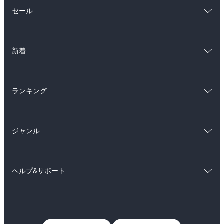
総合
コミック
セール
ラノベ
小説
総合
コミック
雑誌・グラビア
ビジネス・実用
新着
ラノベ
小説
BL・TL
総合
コミック
雑誌・グラビア
ビジネス・実用
ランキング
ラノベ
小説
BL・TL
総合
コミック
雑誌・グラビア
ビジネス・実用
ジャンル
ラノベ
小説
BL・TL
コミック
男性コミック
雑誌・グラビア
ビジネス・実用
ヘルプ&サポート
女性コミック
コミック誌
BL・TL
初めての方へ
ヘルプ
ライトノベル
男子向けラノベ