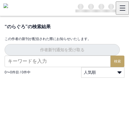
“
のらぐろ
”の検索結果
この作者の新刊が配信された際にお知らせいたします。
作者新刊通知を受け取る
検索
人気順
0
〜
0
件目 /
0
件中