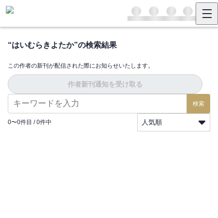
“
はいむらきよたか
”の検索結果
この作者の新刊が配信された際にお知らせいたします。
作者新刊通知を受け取る
検索
人気順
0
〜
0
件目 /
0
件中