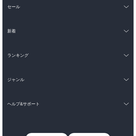
総合
コミック
セール
ラノベ
小説
総合
コミック
雑誌・グラビア
ビジネス・実用
新着
ラノベ
小説
BL・TL
総合
コミック
雑誌・グラビア
ビジネス・実用
ランキング
ラノベ
小説
BL・TL
総合
コミック
雑誌・グラビア
ビジネス・実用
ジャンル
ラノベ
小説
BL・TL
コミック
男性コミック
雑誌・グラビア
ビジネス・実用
ヘルプ&サポート
女性コミック
コミック誌
BL・TL
初めての方へ
ヘルプ
ライトノベル
男子向けラノベ