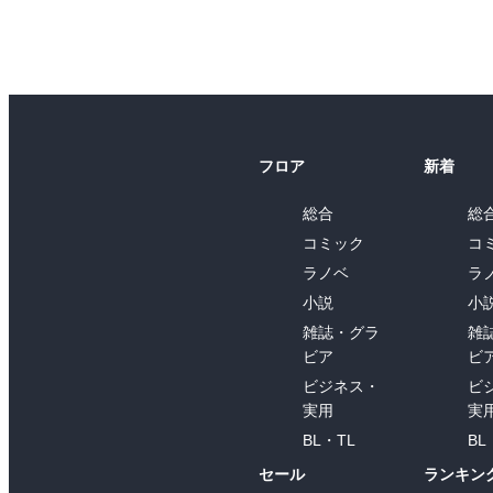
フロア
新着
総合
総
コミック
コ
ラノベ
ラ
小説
小
雑誌・グラ
雑
ビア
ビ
ビジネス・
ビ
実用
実
BL・TL
BL
セール
ランキン