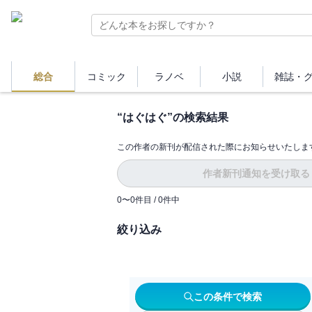
総合
コミック
ラノベ
小説
雑誌・
“
はぐはぐ
”の検索結果
この作者の新刊が配信された際にお知らせいたしま
作者新刊通知を受け取る
0
〜
0
件目 /
0
件中
絞り込み
この条件で検索