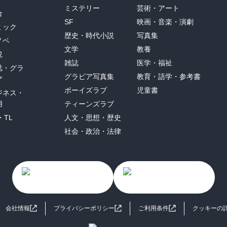
ミステリー
芸術・アート
合
SF
映画・音楽・演劇
ミック
歴史・時代小説
写真集
ノベ
文学
教養
説
雑誌
医学・福祉
誌・グラ
グラビア写真集
教育・語学・参考書
ア
ボーイズラブ
児童書
ジネス・
用
ティーンズラブ
・TL
人文・思想・歴史
社会・政治・法律
会社情報
プライバシーポリシー
ご利用条件
クッキーの