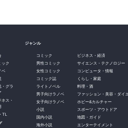
ジャンル
合
コミック
ビジネス・経済
ミック
男性コミック
サイエンス・テクノロジー
ノベ
女性コミック
コンピュータ・情報
説
コミック誌
くらし・家庭
誌・グラ
ライトノベル
料理・酒
ア
男子向けラノベ
ファッション・美容・ダイ
ジネス・
女子向けラノベ
ホビー&カルチャー
用
小説
スポーツ・アウトドア
・TL
国内小説
地図・ガイド
グ
海外小説
エンターテイメント