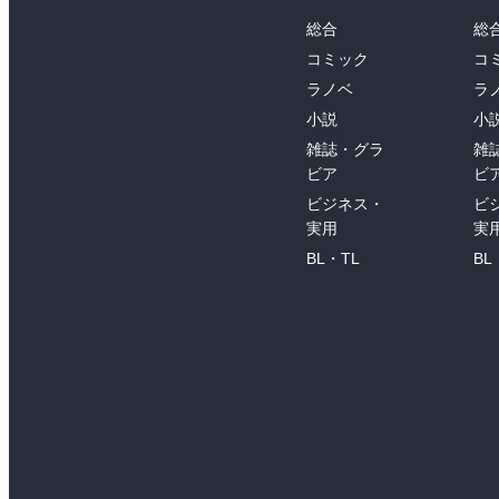
総合
総
コミック
コ
ラノベ
ラ
小説
小
雑誌・グラ
雑
ビア
ビ
ビジネス・
ビ
実用
実
BL・TL
BL