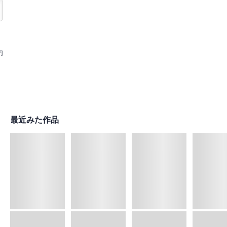
円
最近みた作品