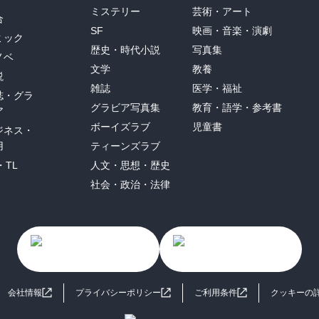
ミステリー
芸術・アート
合
SF
映画・音楽・演劇
ミック
歴史・時代小説
写真集
ノベ
文学
教養
説
雑誌
医学・福祉
誌・グラ
グラビア写真集
教育・語学・参考書
ア
ボーイズラブ
児童書
ジネス・
用
ティーンズラブ
・TL
人文・思想・歴史
社会・政治・法律
会社情報
プライバシーポリシー
ご利用条件
クッキーの