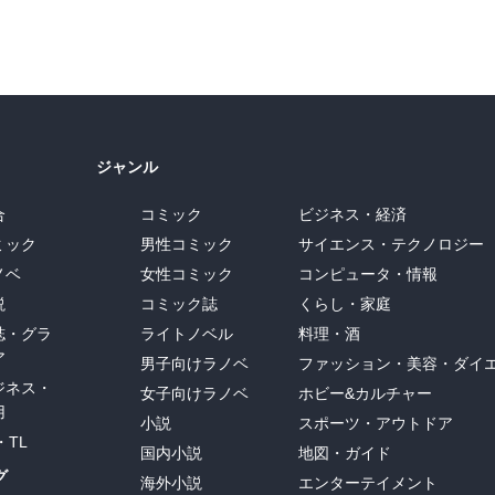
ジャンル
合
コミック
ビジネス・経済
ミック
男性コミック
サイエンス・テクノロジー
ノベ
女性コミック
コンピュータ・情報
説
コミック誌
くらし・家庭
誌・グラ
ライトノベル
料理・酒
ア
男子向けラノベ
ファッション・美容・ダイ
ジネス・
女子向けラノベ
ホビー&カルチャー
用
小説
スポーツ・アウトドア
・TL
国内小説
地図・ガイド
グ
海外小説
エンターテイメント