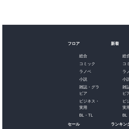
フロア
新着
総合
総
コミック
コ
ラノベ
ラ
小説
小
雑誌・グラ
雑
ビア
ビ
ビジネス・
ビ
実用
実
BL・TL
BL
セール
ランキン