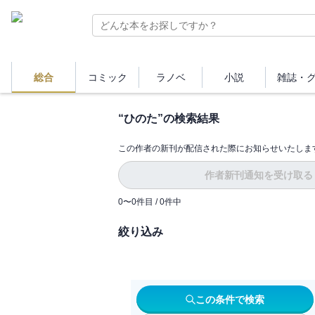
総合
コミック
ラノベ
小説
雑誌・
“
ひのた
”の検索結果
この作者の新刊が配信された際にお知らせいたしま
作者新刊通知を受け取る
0
〜
0
件目 /
0
件中
絞り込み
この条件で検索