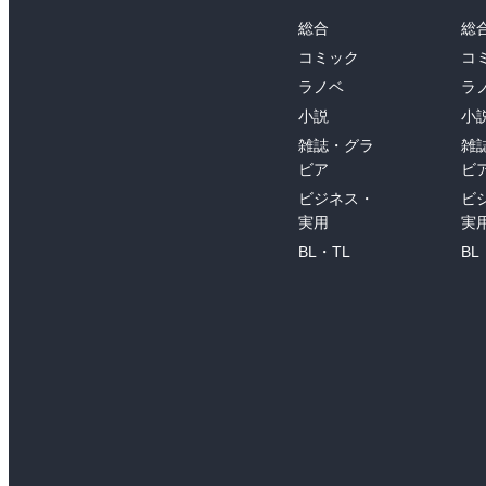
総合
総
コミック
コ
ラノベ
ラ
小説
小
雑誌・グラ
雑
ビア
ビ
ビジネス・
ビ
実用
実
BL・TL
BL