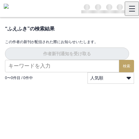
“
ふえふき
”の検索結果
この作者の新刊が配信された際にお知らせいたします。
作者新刊通知を受け取る
検索
人気順
0
〜
0
件目 /
0
件中