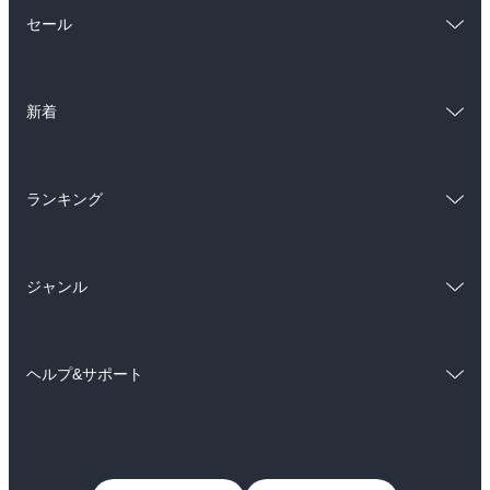
総合
コミック
セール
ラノベ
小説
総合
コミック
雑誌・グラビア
ビジネス・実用
新着
ラノベ
小説
BL・TL
総合
コミック
雑誌・グラビア
ビジネス・実用
ランキング
ラノベ
小説
BL・TL
総合
コミック
雑誌・グラビア
ビジネス・実用
ジャンル
ラノベ
小説
BL・TL
コミック
男性コミック
雑誌・グラビア
ビジネス・実用
ヘルプ&サポート
女性コミック
コミック誌
BL・TL
初めての方へ
ヘルプ
ライトノベル
男子向けラノベ