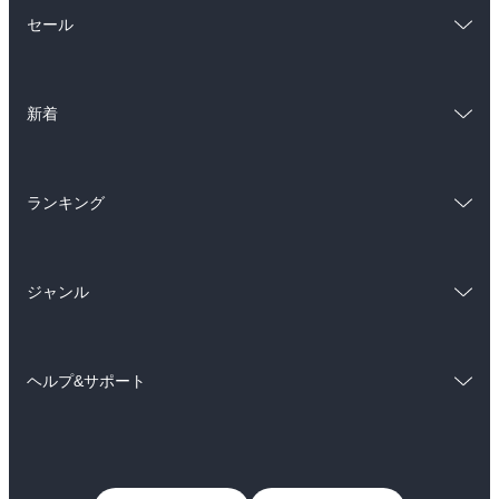
総合
コミック
セール
ラノベ
小説
総合
コミック
雑誌・グラビア
ビジネス・実用
新着
ラノベ
小説
BL・TL
総合
コミック
雑誌・グラビア
ビジネス・実用
ランキング
ラノベ
小説
BL・TL
総合
コミック
雑誌・グラビア
ビジネス・実用
ジャンル
ラノベ
小説
BL・TL
コミック
男性コミック
雑誌・グラビア
ビジネス・実用
ヘルプ&サポート
女性コミック
コミック誌
BL・TL
初めての方へ
ヘルプ
ライトノベル
男子向けラノベ