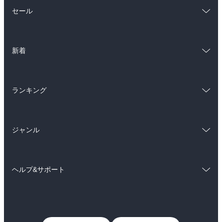
総合
コミック
セール
ラノベ
小説
総合
コミック
雑誌・グラビア
ビジネス・実用
新着
ラノベ
小説
BL・TL
総合
コミック
雑誌・グラビア
ビジネス・実用
ランキング
ラノベ
小説
BL・TL
総合
コミック
雑誌・グラビア
ビジネス・実用
ジャンル
ラノベ
小説
BL・TL
コミック
男性コミック
雑誌・グラビア
ビジネス・実用
ヘルプ&サポート
女性コミック
コミック誌
BL・TL
初めての方へ
ヘルプ
ライトノベル
男子向けラノベ