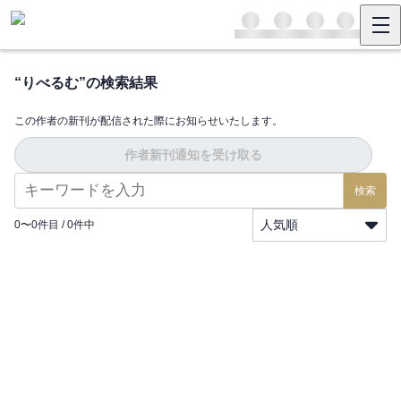
“
りべるむ
”の検索結果
この作者の新刊が配信された際にお知らせいたします。
作者新刊通知を受け取る
検索
人気順
0
〜
0
件目 /
0
件中