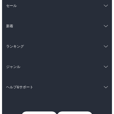
総合
コミック
セール
ラノベ
小説
総合
コミック
雑誌・グラビア
ビジネス・実用
新着
ラノベ
小説
BL・TL
総合
コミック
雑誌・グラビア
ビジネス・実用
ランキング
ラノベ
小説
BL・TL
総合
コミック
雑誌・グラビア
ビジネス・実用
ジャンル
ラノベ
小説
BL・TL
コミック
男性コミック
雑誌・グラビア
ビジネス・実用
ヘルプ&サポート
女性コミック
コミック誌
BL・TL
初めての方へ
ヘルプ
ライトノベル
男子向けラノベ