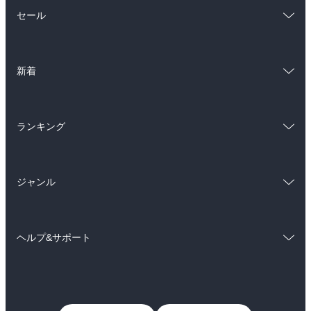
総合
コミック
セール
ラノベ
小説
総合
コミック
雑誌・グラビア
ビジネス・実用
新着
ラノベ
小説
BL・TL
総合
コミック
雑誌・グラビア
ビジネス・実用
ランキング
ラノベ
小説
BL・TL
総合
コミック
雑誌・グラビア
ビジネス・実用
ジャンル
ラノベ
小説
BL・TL
コミック
男性コミック
雑誌・グラビア
ビジネス・実用
ヘルプ&サポート
女性コミック
コミック誌
BL・TL
初めての方へ
ヘルプ
ライトノベル
男子向けラノベ