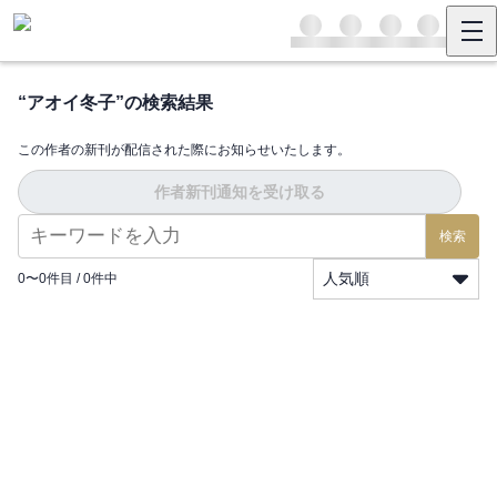
“
アオイ冬子
”の検索結果
この作者の新刊が配信された際にお知らせいたします。
作者新刊通知を受け取る
検索
人気順
0
〜
0
件目 /
0
件中