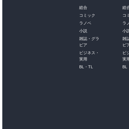
総合
総
コミック
コ
ラノベ
ラ
小説
小
雑誌・グラ
雑
ビア
ビ
ビジネス・
ビ
実用
実
BL・TL
BL