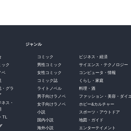
ジャンル
合
コミック
ビジネス・経済
ミック
男性コミック
サイエンス・テクノロジー
ノベ
女性コミック
コンピュータ・情報
説
コミック誌
くらし・家庭
誌・グラ
ライトノベル
料理・酒
ア
男子向けラノベ
ファッション・美容・ダイ
ジネス・
女子向けラノベ
ホビー&カルチャー
用
小説
スポーツ・アウトドア
・TL
国内小説
地図・ガイド
グ
海外小説
エンターテイメント