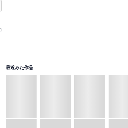
円
最近みた作品