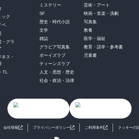
ミステリー
芸術・アート
合
SF
映画・音楽・演劇
ミック
歴史・時代小説
写真集
ノベ
文学
教養
説
雑誌
医学・福祉
誌・グラ
グラビア写真集
教育・語学・参考書
ア
ボーイズラブ
児童書
ジネス・
用
ティーンズラブ
・TL
人文・思想・歴史
社会・政治・法律
会社情報
プライバシーポリシー
ご利用条件
クッキーの