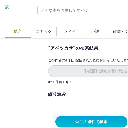
総合
コミック
ラノベ
小説
雑誌・
“
アベツカサ
”の検索結果
この作者の新刊が配信された際にお知らせいたしま
作者新刊通知を受け取る
0
〜
0
件目 /
0
件中
絞り込み
この条件で検索