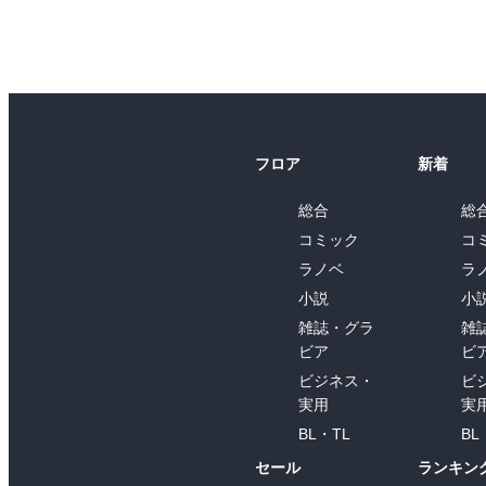
フロア
新着
総合
総
コミック
コ
ラノベ
ラ
小説
小
雑誌・グラ
雑
ビア
ビ
ビジネス・
ビ
実用
実
BL・TL
BL
セール
ランキン