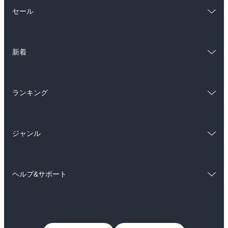
総合
コミック
セール
ラノベ
小説
総合
コミック
雑誌・グラビア
ビジネス・実用
新着
ラノベ
小説
BL・TL
総合
コミック
雑誌・グラビア
ビジネス・実用
ランキング
ラノベ
小説
BL・TL
総合
コミック
雑誌・グラビア
ビジネス・実用
ジャンル
ラノベ
小説
BL・TL
コミック
男性コミック
雑誌・グラビア
ビジネス・実用
ヘルプ&サポート
女性コミック
コミック誌
BL・TL
初めての方へ
ヘルプ
ライトノベル
男子向けラノベ