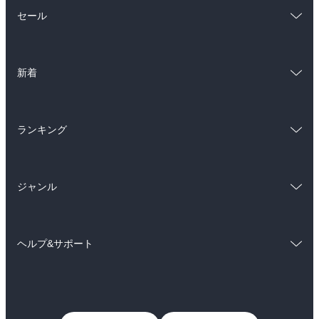
総合
コミック
セール
ラノベ
小説
総合
コミック
雑誌・グラビア
ビジネス・実用
新着
ラノベ
小説
BL・TL
総合
コミック
雑誌・グラビア
ビジネス・実用
ランキング
ラノベ
小説
BL・TL
総合
コミック
雑誌・グラビア
ビジネス・実用
ジャンル
ラノベ
小説
BL・TL
コミック
男性コミック
雑誌・グラビア
ビジネス・実用
ヘルプ&サポート
女性コミック
コミック誌
BL・TL
初めての方へ
ヘルプ
ライトノベル
男子向けラノベ