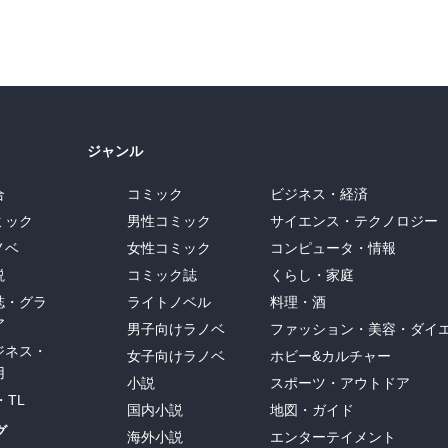
ジャンル
合
コミック
ビジネス・経済
ミック
男性コミック
サイエンス・テクノロジー
ノベ
女性コミック
コンピュータ・情報
説
コミック誌
くらし・家庭
誌・グラ
ライトノベル
料理・酒
ア
男子向けラノベ
ファッション・美容・ダイ
ジネス・
女子向けラノベ
ホビー&カルチャー
用
小説
スポーツ・アウトドア
・TL
国内小説
地図・ガイド
グ
海外小説
エンターテイメント