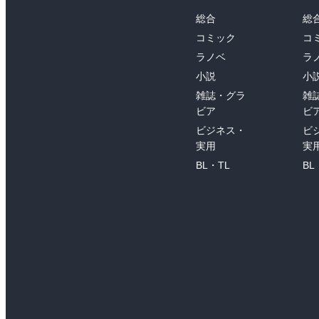
総合
総
コミック
コ
ラノベ
ラ
小説
小
雑誌・グラ
雑
ビア
ビ
ビジネス・
ビ
実用
実
BL・TL
BL