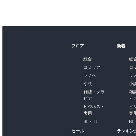
フロア
新着
総合
総
コミック
コ
ラノベ
ラ
小説
小
雑誌・グラ
雑
ビア
ビ
ビジネス・
ビ
実用
実
BL・TL
BL
セール
ランキン