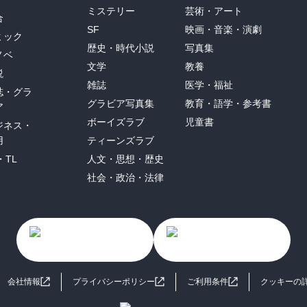
ミステリー
芸術・アート
合
SF
映画・音楽・演劇
ミック
歴史・時代小説
写真集
ノベ
文学
教養
説
雑誌
医学・福祉
誌・グラ
グラビア写真集
教育・語学・参考書
ア
ボーイズラブ
児童書
ジネス・
用
ティーンズラブ
・TL
人文・思想・歴史
社会・政治・法律
会社情報
プライバシーポリシー
ご利用条件
クッキーの