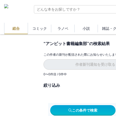
総合
コミック
ラノベ
小説
雑誌・
“
アンビット書籍編集部
”の検索結果
この作者の新刊が配信された際にお知らせいたしま
作者新刊通知を受け取る
0
〜
0
件目 /
0
件中
絞り込み
この条件で検索