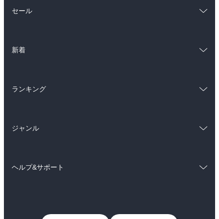
総合
コミック
セール
ラノベ
小説
総合
コミック
雑誌・グラビア
ビジネス・実用
新着
ラノベ
小説
BL・TL
総合
コミック
雑誌・グラビア
ビジネス・実用
ランキング
ラノベ
小説
BL・TL
総合
コミック
雑誌・グラビア
ビジネス・実用
ジャンル
ラノベ
小説
BL・TL
コミック
男性コミック
雑誌・グラビア
ビジネス・実用
ヘルプ&サポート
女性コミック
コミック誌
BL・TL
初めての方へ
ヘルプ
ライトノベル
男子向けラノベ