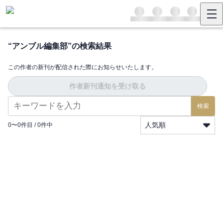
“
アンブル編集部
”の検索結果
この作者の新刊が配信された際にお知らせいたします。
作者新刊通知を受け取る
検索
人気順
0
〜
0
件目 /
0
件中