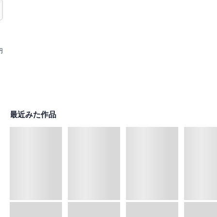
円
最近みた作品