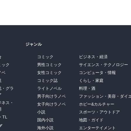
ジャンル
合
コミック
ビジネス・経済
ミック
男性コミック
サイエンス・テクノロジー
ノベ
女性コミック
コンピュータ・情報
説
コミック誌
くらし・家庭
誌・グラ
ライトノベル
料理・酒
ア
男子向けラノベ
ファッション・美容・ダイ
ジネス・
女子向けラノベ
ホビー&カルチャー
用
小説
スポーツ・アウトドア
・TL
国内小説
地図・ガイド
グ
海外小説
エンターテイメント