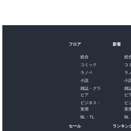
フロア
新着
総合
総
コミック
コ
ラノベ
ラ
小説
小
雑誌・グラ
雑
ビア
ビ
ビジネス・
ビ
実用
実
BL・TL
BL
セール
ランキン