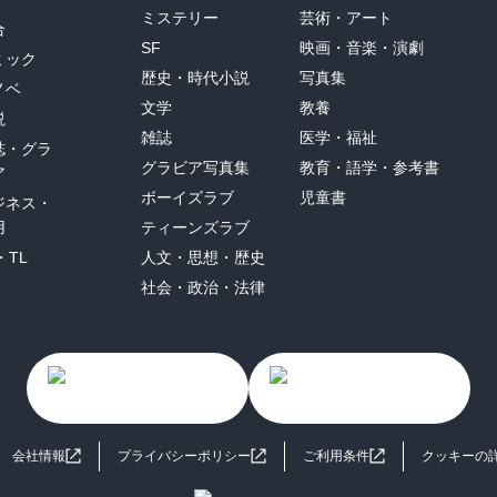
ミステリー
芸術・アート
合
SF
映画・音楽・演劇
ミック
歴史・時代小説
写真集
ノベ
文学
教養
説
雑誌
医学・福祉
誌・グラ
グラビア写真集
教育・語学・参考書
ア
ボーイズラブ
児童書
ジネス・
用
ティーンズラブ
・TL
人文・思想・歴史
社会・政治・法律
会社情報
プライバシーポリシー
ご利用条件
クッキーの