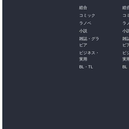
総合
総
コミック
コ
ラノベ
ラ
小説
小
雑誌・グラ
雑
ビア
ビ
ビジネス・
ビ
実用
実
BL・TL
BL