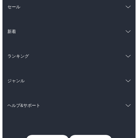
総合
コミック
セール
ラノベ
小説
総合
コミック
雑誌・グラビア
ビジネス・実用
新着
ラノベ
小説
BL・TL
総合
コミック
雑誌・グラビア
ビジネス・実用
ランキング
ラノベ
小説
BL・TL
総合
コミック
雑誌・グラビア
ビジネス・実用
ジャンル
ラノベ
小説
BL・TL
コミック
男性コミック
雑誌・グラビア
ビジネス・実用
ヘルプ&サポート
女性コミック
コミック誌
BL・TL
初めての方へ
ヘルプ
ライトノベル
男子向けラノベ