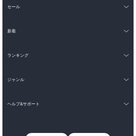
総合
コミック
セール
ラノベ
小説
総合
コミック
雑誌・グラビア
ビジネス・実用
新着
ラノベ
小説
BL・TL
総合
コミック
雑誌・グラビア
ビジネス・実用
ランキング
ラノベ
小説
BL・TL
総合
コミック
雑誌・グラビア
ビジネス・実用
ジャンル
ラノベ
小説
BL・TL
コミック
男性コミック
雑誌・グラビア
ビジネス・実用
ヘルプ&サポート
女性コミック
コミック誌
BL・TL
初めての方へ
ヘルプ
ライトノベル
男子向けラノベ