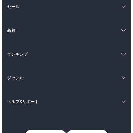
総合
コミック
セール
ラノベ
小説
総合
コミック
雑誌・グラビア
ビジネス・実用
新着
ラノベ
小説
BL・TL
総合
コミック
雑誌・グラビア
ビジネス・実用
ランキング
ラノベ
小説
BL・TL
総合
コミック
雑誌・グラビア
ビジネス・実用
ジャンル
ラノベ
小説
BL・TL
コミック
男性コミック
雑誌・グラビア
ビジネス・実用
ヘルプ&サポート
女性コミック
コミック誌
BL・TL
初めての方へ
ヘルプ
ライトノベル
男子向けラノベ