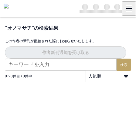
“
オノマサチ
”の検索結果
この作者の新刊が配信された際にお知らせいたします。
作者新刊通知を受け取る
検索
人気順
0
〜
0
件目 /
0
件中