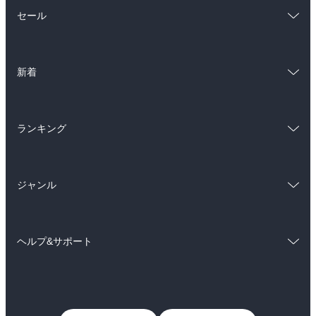
総合
コミック
セール
ラノベ
小説
総合
コミック
雑誌・グラビア
ビジネス・実用
新着
ラノベ
小説
BL・TL
総合
コミック
雑誌・グラビア
ビジネス・実用
ランキング
ラノベ
小説
BL・TL
総合
コミック
雑誌・グラビア
ビジネス・実用
ジャンル
ラノベ
小説
BL・TL
コミック
男性コミック
雑誌・グラビア
ビジネス・実用
ヘルプ&サポート
女性コミック
コミック誌
BL・TL
初めての方へ
ヘルプ
ライトノベル
男子向けラノベ