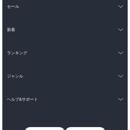
総合
コミック
セール
ラノベ
小説
総合
コミック
雑誌・グラビア
ビジネス・実用
新着
ラノベ
小説
BL・TL
総合
コミック
雑誌・グラビア
ビジネス・実用
ランキング
ラノベ
小説
BL・TL
総合
コミック
雑誌・グラビア
ビジネス・実用
ジャンル
ラノベ
小説
BL・TL
コミック
男性コミック
雑誌・グラビア
ビジネス・実用
ヘルプ&サポート
女性コミック
コミック誌
BL・TL
初めての方へ
ヘルプ
ライトノベル
男子向けラノベ