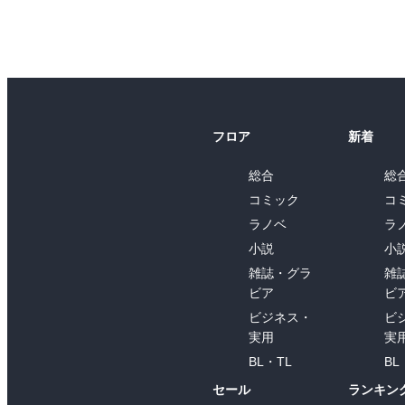
フロア
新着
総合
総
コミック
コ
ラノベ
ラ
小説
小
雑誌・グラ
雑
ビア
ビ
ビジネス・
ビ
実用
実
BL・TL
BL
セール
ランキン