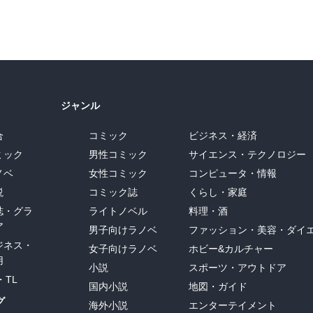
ジャンル
合
コミック
ビジネス・経済
ミック
男性コミック
サイエンス・テクノロジー
ノベ
女性コミック
コンピュータ・情報
説
コミック誌
くらし・家庭
誌・グラ
ライトノベル
料理・酒
ア
男子向けラノベ
ファッション・美容・ダイ
ジネス・
女子向けラノベ
ホビー&カルチャー
用
小説
スポーツ・アウトドア
・TL
国内小説
地図・ガイド
グ
海外小説
エンターテイメント