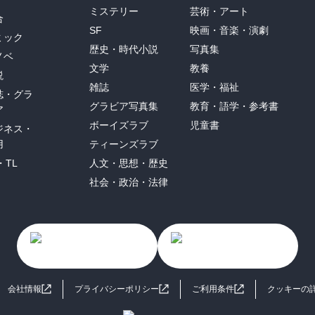
ミステリー
芸術・アート
合
SF
映画・音楽・演劇
ミック
歴史・時代小説
写真集
ノベ
文学
教養
説
雑誌
医学・福祉
誌・グラ
グラビア写真集
教育・語学・参考書
ア
ボーイズラブ
児童書
ジネス・
用
ティーンズラブ
・TL
人文・思想・歴史
社会・政治・法律
会社情報
プライバシーポリシー
ご利用条件
クッキーの