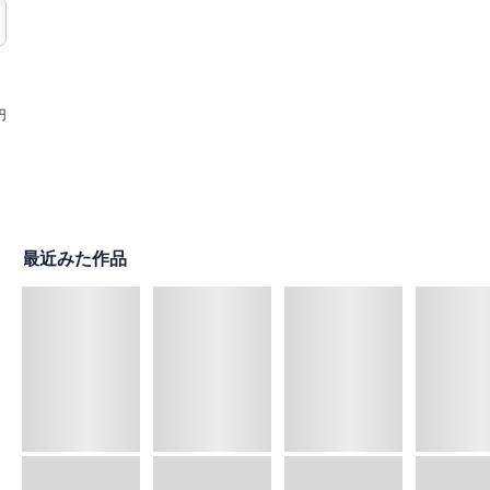
円
最近みた作品