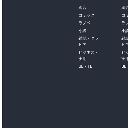
総合
総
コミック
コ
ラノベ
ラ
小説
小
雑誌・グラ
雑
ビア
ビ
ビジネス・
ビ
実用
実
BL・TL
BL