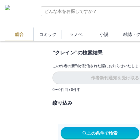
総合
コミック
ラノベ
小説
雑誌・
“
クレイン
”の検索結果
この作者の新刊が配信された際にお知らせいたしま
作者新刊通知を受け取る
0
〜
0
件目 /
0
件中
絞り込み
この条件で検索