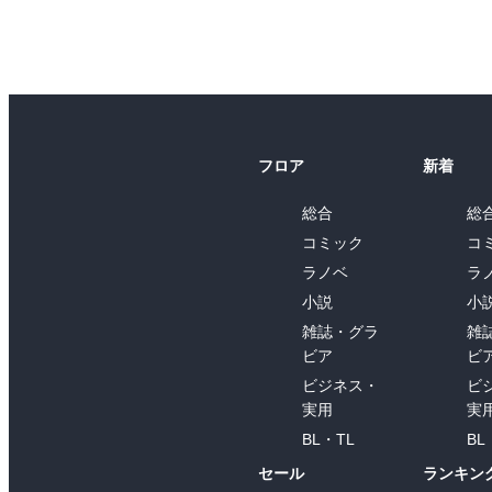
フロア
新着
総合
総
コミック
コ
ラノベ
ラ
小説
小
雑誌・グラ
雑
ビア
ビ
ビジネス・
ビ
実用
実
BL・TL
BL
セール
ランキン