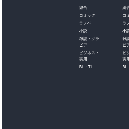
総合
総
コミック
コ
ラノベ
ラ
小説
小
雑誌・グラ
雑
ビア
ビ
ビジネス・
ビ
実用
実
BL・TL
BL