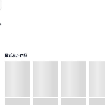
円
最近みた作品