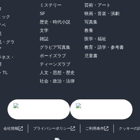
ミステリー
芸術・アート
合
SF
映画・音楽・演劇
ミック
歴史・時代小説
写真集
ノベ
文学
教養
説
雑誌
医学・福祉
誌・グラ
グラビア写真集
教育・語学・参考書
ア
ボーイズラブ
児童書
ジネス・
用
ティーンズラブ
・TL
人文・思想・歴史
社会・政治・法律
会社情報
プライバシーポリシー
ご利用条件
クッキーの