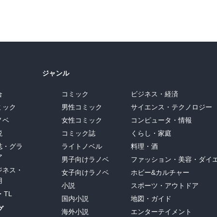
ジャンル
合
コミック
ビジネス・経済
ミック
男性コミック
サイエンス・テクノロジー
ノベ
女性コミック
コンピュータ・情報
説
コミック誌
くらし・家庭
誌・グラ
ライトノベル
料理・酒
ア
男子向けラノベ
ファッション・美容・ダイ
ジネス・
女子向けラノベ
ホビー&カルチャー
用
小説
スポーツ・アウトドア
・TL
国内小説
地図・ガイド
グ
海外小説
エンターテイメント