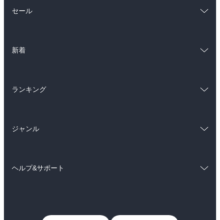
総合
コミック
セール
ラノベ
小説
総合
コミック
雑誌・グラビア
ビジネス・実用
新着
ラノベ
小説
BL・TL
総合
コミック
雑誌・グラビア
ビジネス・実用
ランキング
ラノベ
小説
BL・TL
総合
コミック
雑誌・グラビア
ビジネス・実用
ジャンル
ラノベ
小説
BL・TL
コミック
男性コミック
雑誌・グラビア
ビジネス・実用
ヘルプ&サポート
女性コミック
コミック誌
BL・TL
初めての方へ
ヘルプ
ライトノベル
男子向けラノベ