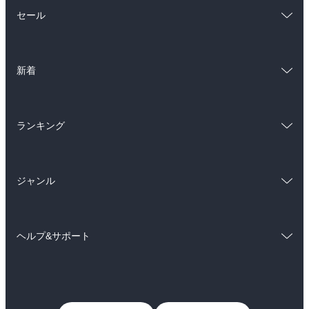
総合
コミック
セール
ラノベ
小説
総合
コミック
雑誌・グラビア
ビジネス・実用
新着
ラノベ
小説
BL・TL
総合
コミック
雑誌・グラビア
ビジネス・実用
ランキング
ラノベ
小説
BL・TL
総合
コミック
雑誌・グラビア
ビジネス・実用
ジャンル
ラノベ
小説
BL・TL
コミック
男性コミック
雑誌・グラビア
ビジネス・実用
ヘルプ&サポート
女性コミック
コミック誌
BL・TL
初めての方へ
ヘルプ
ライトノベル
男子向けラノベ