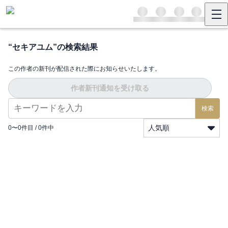
“
セキアユム
”の検索結果
この作者の新刊が配信された際にお知らせいたします。
作者新刊通知を受け取る
検索
人気順
0
〜
0
件目 /
0
件中