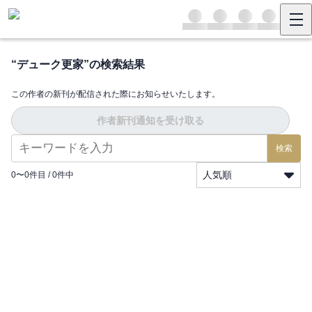
“
デューク更家
”の検索結果
この作者の新刊が配信された際にお知らせいたします。
作者新刊通知を受け取る
検索
人気順
0
〜
0
件目 /
0
件中