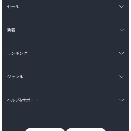
総合
コミック
セール
ラノベ
小説
総合
コミック
雑誌・グラビア
ビジネス・実用
新着
ラノベ
小説
BL・TL
総合
コミック
雑誌・グラビア
ビジネス・実用
ランキング
ラノベ
小説
BL・TL
総合
コミック
雑誌・グラビア
ビジネス・実用
ジャンル
ラノベ
小説
BL・TL
コミック
男性コミック
雑誌・グラビア
ビジネス・実用
ヘルプ&サポート
女性コミック
コミック誌
BL・TL
初めての方へ
ヘルプ
ライトノベル
男子向けラノベ