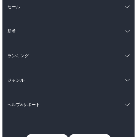
総合
コミック
セール
ラノベ
小説
総合
コミック
雑誌・グラビア
ビジネス・実用
新着
ラノベ
小説
BL・TL
総合
コミック
雑誌・グラビア
ビジネス・実用
ランキング
ラノベ
小説
BL・TL
総合
コミック
雑誌・グラビア
ビジネス・実用
ジャンル
ラノベ
小説
BL・TL
コミック
男性コミック
雑誌・グラビア
ビジネス・実用
ヘルプ&サポート
女性コミック
コミック誌
BL・TL
初めての方へ
ヘルプ
ライトノベル
男子向けラノベ