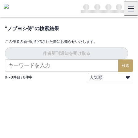
“
ノブヨシ侍
”の検索結果
この作者の新刊が配信された際にお知らせいたします。
作者新刊通知を受け取る
検索
人気順
0
〜
0
件目 /
0
件中