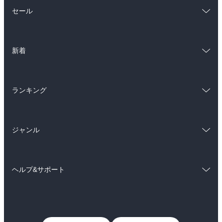
総合
コミック
セール
ラノベ
小説
総合
コミック
雑誌・グラビア
ビジネス・実用
新着
ラノベ
小説
BL・TL
総合
コミック
雑誌・グラビア
ビジネス・実用
ランキング
ラノベ
小説
BL・TL
総合
コミック
雑誌・グラビア
ビジネス・実用
ジャンル
ラノベ
小説
BL・TL
コミック
男性コミック
雑誌・グラビア
ビジネス・実用
ヘルプ&サポート
女性コミック
コミック誌
BL・TL
初めての方へ
ヘルプ
ライトノベル
男子向けラノベ