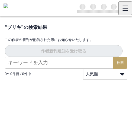
“
ブリキ
”の検索結果
この作者の新刊が配信された際にお知らせいたします。
作者新刊通知を受け取る
検索
人気順
0
〜
0
件目 /
0
件中