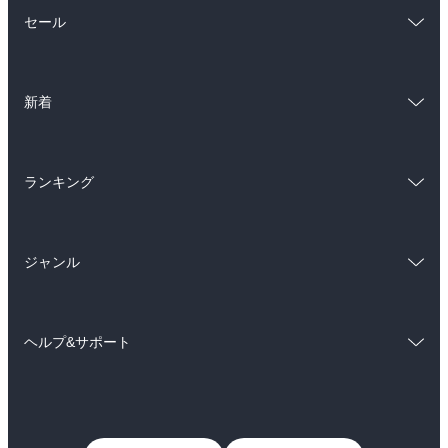
総合
コミック
セール
ラノベ
小説
総合
コミック
雑誌・グラビア
ビジネス・実用
新着
ラノベ
小説
BL・TL
総合
コミック
雑誌・グラビア
ビジネス・実用
ランキング
ラノベ
小説
BL・TL
総合
コミック
雑誌・グラビア
ビジネス・実用
ジャンル
ラノベ
小説
BL・TL
コミック
男性コミック
雑誌・グラビア
ビジネス・実用
ヘルプ&サポート
女性コミック
コミック誌
BL・TL
初めての方へ
ヘルプ
ライトノベル
男子向けラノベ