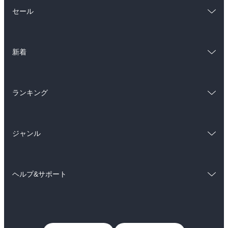
総合
コミック
セール
ラノベ
小説
総合
コミック
雑誌・グラビア
ビジネス・実用
新着
ラノベ
小説
BL・TL
総合
コミック
雑誌・グラビア
ビジネス・実用
ランキング
ラノベ
小説
BL・TL
総合
コミック
雑誌・グラビア
ビジネス・実用
ジャンル
ラノベ
小説
BL・TL
コミック
男性コミック
雑誌・グラビア
ビジネス・実用
ヘルプ&サポート
女性コミック
コミック誌
BL・TL
初めての方へ
ヘルプ
ライトノベル
男子向けラノベ