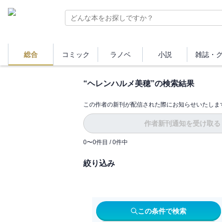
総合
コミック
ラノベ
小説
雑誌・
“
ヘレンハルメ美穂
”の検索結果
この作者の新刊が配信された際にお知らせいたしま
作者新刊通知を受け取る
0
〜
0
件目 /
0
件中
絞り込み
この条件で検索