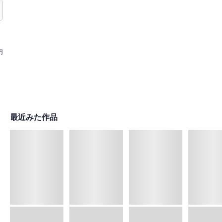
円
最近みた作品