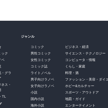
ジャンル
合
コミック
ビジネス・経済
ミック
男性コミック
サイエンス・テクノロジー
ノベ
女性コミック
コンピュータ・情報
説
コミック誌
くらし・家庭
誌・グラ
ライトノベル
料理・酒
ア
男子向けラノベ
ファッション・美容・ダイ
ジネス・
女子向けラノベ
ホビー&カルチャー
用
小説
スポーツ・アウトドア
・TL
国内小説
地図・ガイド
グ
海外小説
エンターテイメント