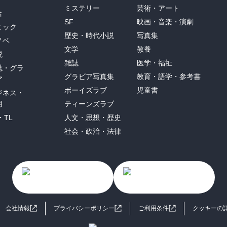
ミステリー
芸術・アート
合
SF
映画・音楽・演劇
ミック
歴史・時代小説
写真集
ノベ
文学
教養
説
雑誌
医学・福祉
誌・グラ
グラビア写真集
教育・語学・参考書
ア
ボーイズラブ
児童書
ジネス・
用
ティーンズラブ
・TL
人文・思想・歴史
社会・政治・法律
会社情報
プライバシーポリシー
ご利用条件
クッキーの