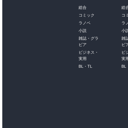
総合
総
コミック
コ
ラノベ
ラ
小説
小
雑誌・グラ
雑
ビア
ビ
ビジネス・
ビ
実用
実
BL・TL
BL