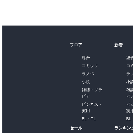
フロア
新着
総合
総
コミック
コ
ラノベ
ラ
小説
小
雑誌・グラ
雑
ビア
ビ
ビジネス・
ビ
実用
実
BL・TL
BL
セール
ランキン