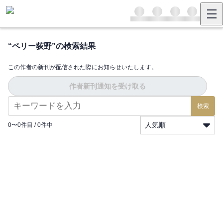
“
ペリー荻野
”の検索結果
この作者の新刊が配信された際にお知らせいたします。
作者新刊通知を受け取る
検索
人気順
0
〜
0
件目 /
0
件中