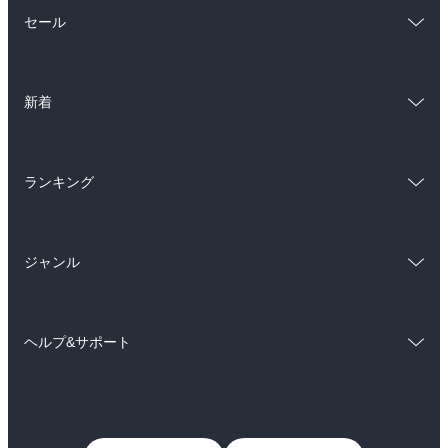
総合
コミック
セール
ラノベ
小説
総合
コミック
雑誌・グラビア
ビジネス・実用
新着
ラノベ
小説
BL・TL
総合
コミック
雑誌・グラビア
ビジネス・実用
ランキング
ラノベ
小説
BL・TL
総合
コミック
雑誌・グラビア
ビジネス・実用
ジャンル
ラノベ
小説
BL・TL
コミック
男性コミック
雑誌・グラビア
ビジネス・実用
ヘルプ&サポート
女性コミック
コミック誌
BL・TL
初めての方へ
ヘルプ
ライトノベル
男子向けラノベ